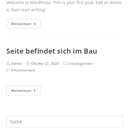
Welcome to WordPress. This is your first post. Edit or delete
it, then start writing!
Hello
Weiterlesen
world!
Seite befindet sich im Bau
Beitrags-
Beitrag
Beitrags-
Admin
Oktober 21, 2020
Uncategorized
Autor:
veröffentlicht:
Kategorie:
Beitrags-
0 Kommentare
Kommentare:
Seite
Weiterlesen
befindet
sich
im
Bau
Suche
nach: